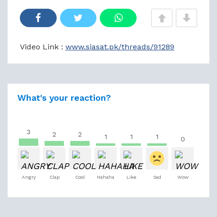
Video Link :
www.siasat.pk/threads/91289
What's your reaction?
3
2
2
1
1
1
0
Angry
Clap
Cool
Hahaha
Like
Sad
Wow