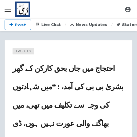
Post
Live Chat
News Updates
State
TWEETS
احتجاج میں جاں بحق کارکن کے گھر
بشریٰ بی بی کی آمد، : “میں شہادتوں
کی وجہ سے تکلیف میں تھی، میں
بھاگنے والی عورت نہیں ہوں، ڈی