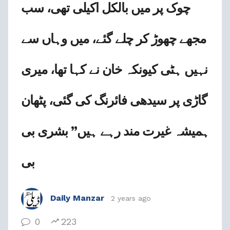
چوک پر میں بالکل اکیلی تھی، سب
مجھے چھوڑ کر چلے گئے، میں وہاں سے
نہیں ہٹی کیونکہ خان نے کہا تھا، میری
گاڑی پر سیدھی فائرنگ کی گئی، پٹھان
ہمیشہ غیرت مند رہے ہیں” بشری بی
بی
Daily Manzar
2 years ago
0
223