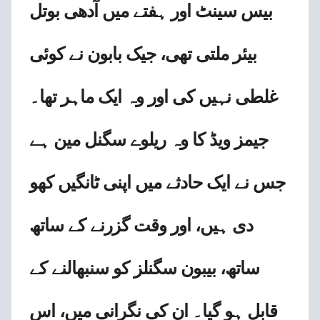
بیس سینٹ اور ہفتے میں آدھی بوتل
بیئر ملتی تھی، جیک بابون نے کوئی
غلطی نہیں کی اور وہ ایک ماہر تھا۔
جیمز ویڈ کا وہ ریلوے سگنل مین ہے
جس نے ایک حادثے میں اپنی ٹانگیں کھو
دی ہیں، اور وقت گزرنے کے ساتھ
ساتھ، بیبون سگنلز کو سنبھالنے کے
قابل ہو گیا۔ ان کی نگرانی میں، اس