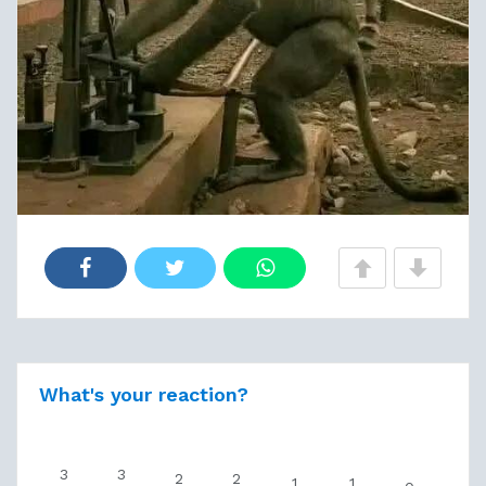
What's your reaction?
3
3
2
2
1
1