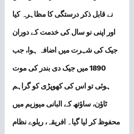
نے قابل ذکر درستگی کا مظاہرہ کیا
اور اپنی نو سال کی خدمت کے دوران
جیک کی شہرت میں اضافہ ہوا، جب
1890 میں جیک دی بندر کی موت
ہوئی تو اس کی کھوپڑی کو گراہم
ٹاؤن، ساؤتھ کے البانی میوزیم میں
محفوظ کر لیا گیا۔ افریقہ، ریلوے نظام