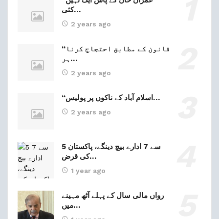
“عمران خان کے پاس ایک نہیں
کئی…
2 years ago
“قانون کے مطابق احتجاج کرنا
ہر…
2 years ago
“اسلام آباد کے ناکوں پر پولیس…
2 years ago
5 سے 7 ادارے بیچ دینگے، پاکستان
کی قرض…
1 year ago
رواں مالی سال کے پہلے آٹھ مہینے
میں…