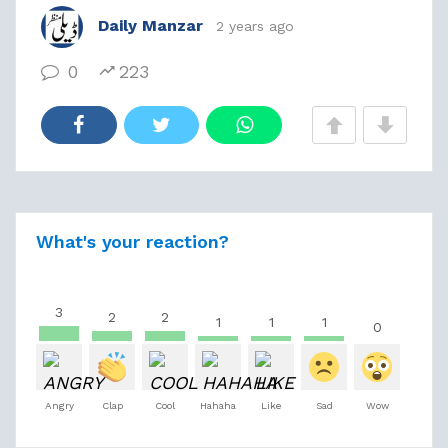
Daily Manzar
2 years ago
0
223
What's your reaction?
3
2
2
1
1
1
0
Angry
Clap
Cool
Hahaha
Like
Sad
Wow