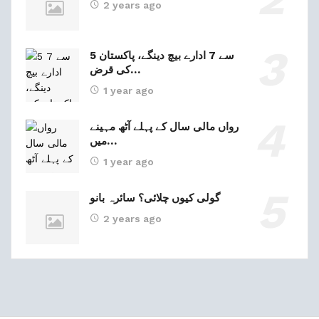
2 years ago
5 سے 7 ادارے بیچ دینگے، پاکستان
کی قرض…
1 year ago
رواں مالی سال کے پہلے آٹھ مہینے
میں…
1 year ago
گولی کیوں چلائی؟ سائرہ بانو
2 years ago