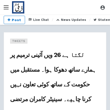
Post
Live Chat
News Updates
State
TWEETS
لگتا ہے 26 ویں آئینی ترمیم پر
ہمارے ساتھ دھوکا ہوا۔ مستقبل میں
حکومت کے ساتھ کوئی تعاون نہیں
کرنا چاہیے۔ سینیٹر کامران مرتضی